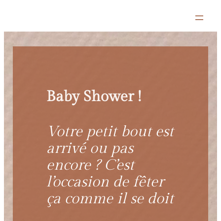
Aller
au
contenu
Baby Shower !
Votre petit bout est
arrivé ou pas
encore ? C’est
l’occasion de fêter
ça comme il se doit